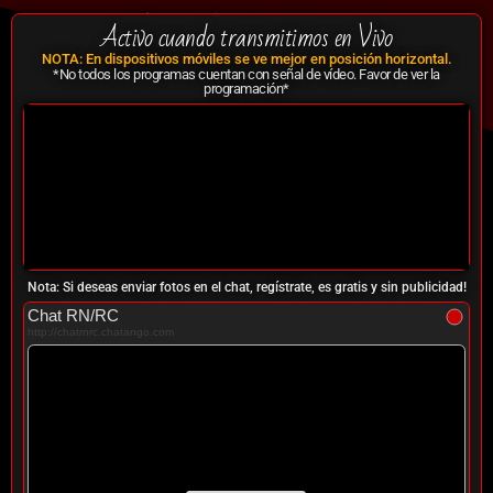
RadioCachonda
Activo cuando transmitimos en Vivo
.com
Atrevidamente con mucho que decir...
NOTA: En dispositivos móviles se ve mejor en posición horizontal.
*No todos los programas cuentan con señal de vídeo. Favor de ver la
programación*
Nota: Si deseas enviar fotos en el chat, regístrate, es gratis y sin publicidad!